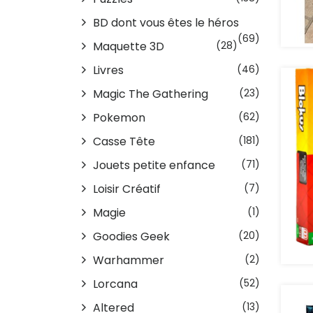
BD dont vous êtes le héros
(69)
Maquette 3D
(28)
Livres
(46)
Magic The Gathering
(23)
Pokemon
(62)
Casse Tête
(181)
Jouets petite enfance
(71)
Loisir Créatif
(7)
Magie
(1)
Goodies Geek
(20)
Warhammer
(2)
Lorcana
(52)
Altered
(13)