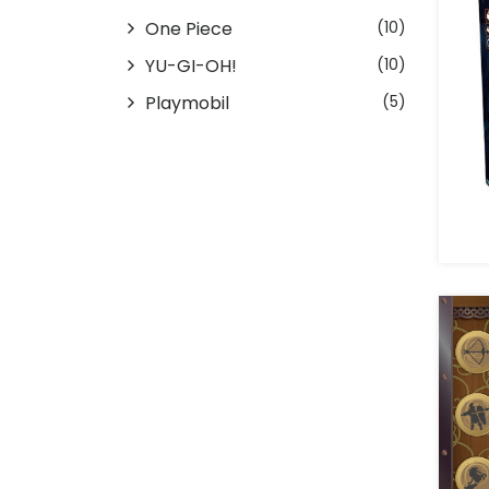
One Piece
(10)
YU-GI-OH!
(10)
Playmobil
(5)