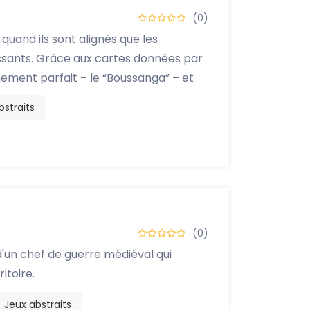
(0)
t quand ils sont alignés que les
issants. Grâce aux cartes données par
gnement parfait – le “Boussanga” – et
ture de votre côté.
bstraits
(0)
d'un chef de guerre médiéval qui
itoire.
Jeux abstraits