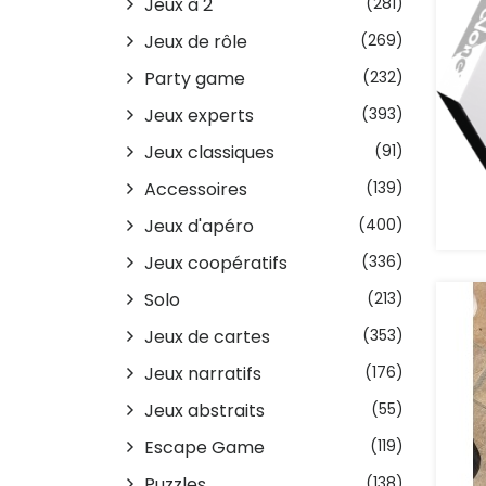
Jeux à 2
(281)
Jeux de rôle
(269)
Party game
(232)
Jeux experts
(393)
Jeux classiques
(91)
Accessoires
(139)
Jeux d'apéro
(400)
Jeux coopératifs
(336)
Solo
(213)
Jeux de cartes
(353)
Jeux narratifs
(176)
Jeux abstraits
(55)
Escape Game
(119)
Puzzles
(138)