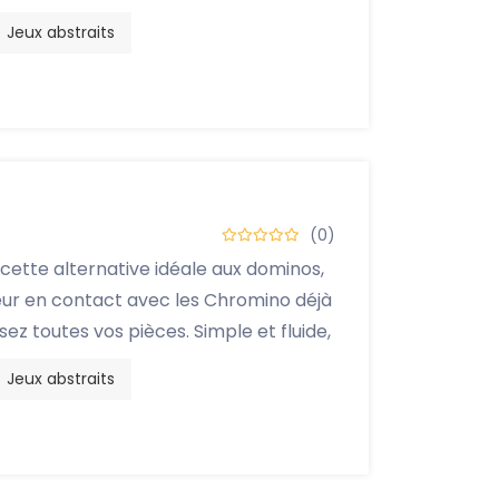
Jeux abstraits
(0)
s cette alternative idéale aux dominos,
eur en contact avec les Chromino déjà
ez toutes vos pièces. Simple et fluide,
mino se pratique aussi bien en famille
Jeux abstraits
t l'âge des joueurs !