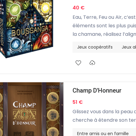
40 €
Eau, Terre, Feu ou Air, c’es
éléments sont les plus pu
la chamane, réalisez l’ali
mettez les forces de la Na
Jeux coopératifs
Jeux a
Champ D'Honneur
51 €
Glissez vous dans la peau 
cherche à étendre son terr
Entre amis ou en famille